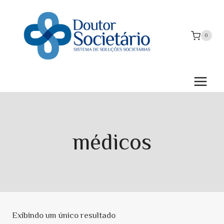
Pular
para
o
0
Conteúdo
médicos
Exibindo um único resultado