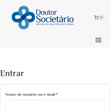
Pular
para
o
0
Conteúdo
Entrar
O
Nome de usuário ou e-mail
*
b